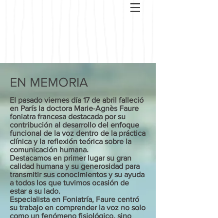
EN MEMORIA
El pasado viernes día 17 de abril falleció
en París la doctora Marie-Agnès Faure
foniatra francesa destacada por su
contribución al desarrollo del enfoque
funcional de la voz dentro de la práctica
clínica y la reflexión teórica sobre la
comunicación humana.
Destacamos en primer lugar su gran
calidad humana y su generosidad para
transmitir sus conocimientos y su ayuda
a todos los que tuvimos ocasión de
estar a su lado.
Especialista en Foniatría, Faure centró
su trabajo en comprender la voz no solo
como un fenómeno fisiológico, sino