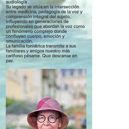
audiología .
Su legado se sitúa en la intersección
entre medicina, pedagogía de la voz y
comprensión integral del sujeto,
influyendo en generaciones de
profesionales que abordan la voz como
un fenómeno complejo donde
confluyen cuerpo, emoción y
omunicación.
La familia foniátrica transmite a sus
familiares y amigos nuestro más
cariñoso pésame. Que descanse en
paz.