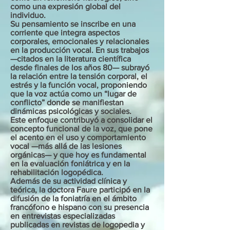
como una expresión global del
individuo.
Su pensamiento se inscribe en una
corriente que integra aspectos
corporales, emocionales y relacionales
en la producción vocal. En sus trabajos
—citados en la literatura científica
desde finales de los años 80— subrayó
la relación entre la tensión corporal, el
estrés y la función vocal, proponiendo
que la voz actúa como un “lugar de
conflicto” donde se manifiestan
dinámicas psicológicas y sociales.
Este enfoque contribuyó a consolidar el
concepto funcional de la voz, que pone
el acento en el uso y comportamiento
vocal —más allá de las lesiones
orgánicas— y que hoy es fundamental
en la evaluación foniátrica y en la
rehabilitación logopédica.
Además de su actividad clínica y
teórica, la doctora Faure participó en la
difusión de la foniatría en el ámbito
francófono e hispano con su presencia
en entrevistas especializadas
publicadas en revistas de logopedia y