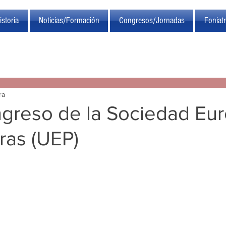
istoria
Noticias/Formación
Congresos/Jornadas
Foniat
ra
greso de la Sociedad Eu
ras (UEP)