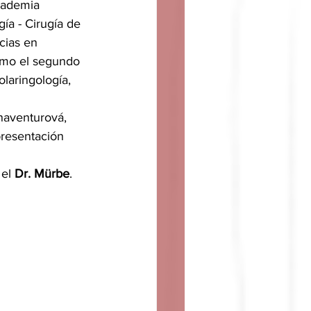
cademia 
ía - Cirugía de 
cias en 
omo el segundo 
laringología, 
naventurová, 
presentación 
el 
Dr. Mürbe
.